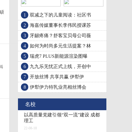
、硕
1
双减之下的儿童阅读：社区书
牙龈疼痛？舒客宝贝母
如何为时尚多元生活提
2
海嘉传媒董事长李伟民授课苏
3
牙龈疼痛？舒客宝贝母公司薇
4
如何为时尚多元生活提案？林
5
瑞虎7 PLUS新能源渲染图曝
6
九九乐无忧正式上线，开创中
科
7
开放丝博 共享共赢 伊犁伊
8
伊犁伊力特乳业亮相丝博会
名校
以高质量党建引领“双一流”建设 成都
理工
22-08-18