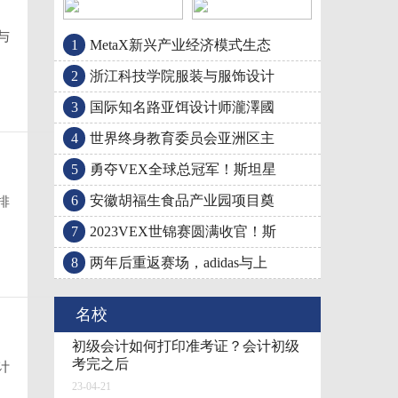
与
1
MetaX新兴产业经济模式生态
国际知名路亚饵设计师
世界终身教育委员会亚
2
浙江科技学院服装与服饰设计
3
国际知名路亚饵设计师瀧澤國
4
世界终身教育委员会亚洲区主
5
勇夺VEX全球总冠军！斯坦星
6
安徽胡福生食品产业园项目奠
排
7
2023VEX世锦赛圆满收官！斯
8
两年后重返赛场，adidas与上
名校
初级会计如何打印准考证？会计初级
考完之后
计
23-04-21