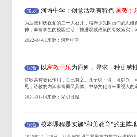
河埒中学：创意活动有特色
寓教于
策划
为迎接和庆祝党的二十大召开，培养少先队员们的思维
神，丰富学生的校园生活，推进双减政策的有效落实，
2022-04-01来源：河埒中学
以
寓教于乐
为原则，寻求一种更感
综合
泼、更优美的道德教育方式
诗歌具有教化作用，古已有之。孔子说：诗，可以兴，
见，诗教的内涵丰富而又具体。中华文化自来重视人的
2021-01-14来源：光明日报
校本课程是实施“和美教育”的主阵
综合
乐
带领学生“去远方”
2020年12月26日，江苏省常州西藏民族中学举行建校