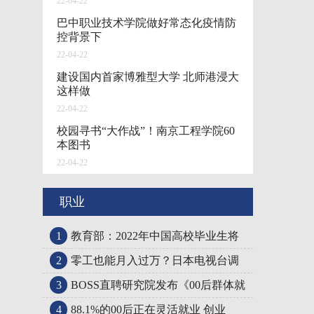
22-04-22
巴中职业技术学院做好常态化疫情防
控背景下
22-04-22
建设国内首家博雅型大学 北师港浸大
这样做
22-04-22
校园寻书“大作战”！南京工程学院60
本图书
22-04-22
职业
1
教育部：2022年中国高校毕业生将
2
零工也能月入过万？日本电视台调
3
BOSS直聘研究院发布《00后群体就
4
88.1%的00后正在灵活就业 创业