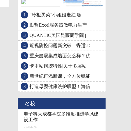
1
“冷柜买菜”小姐姐走红 容
近视防控问题新突破，
QUANTIC美国昆藤商学
2
勤哲Excel服务器做电力生产
3
QUANTIC美国昆藤商学院 |
4
近视防控问题新突破，蝶适-D
5
重庆鑫晟集成墙面怎么样？优
6
卡本粘钢胶特性|关于多层粘
7
新世纪再添新课，全方位赋能
8
打造母婴健康洗护联盟！海信
名校
电子科大成都学院多维度推进学风建
设工作
22-04-24