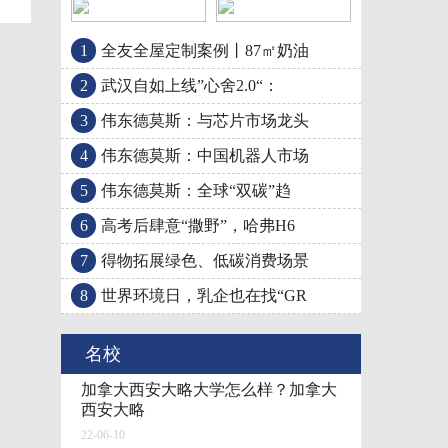
1
全友全屋定制案例丨87㎡奶油
高考后肆意“撒野”，
得物拓展绿色、低碳消
2
武汉自如上线”心舍2.0“：
3
伟东德莫斯：与芯片市场龙头
武汉自如上线”心舍2.
4
伟东德莫斯：中国机器人市场
5
伟东德莫斯：全球“双碳”趋
6
高考后肆意“撒野”，哈弗H6
7
得物拓展绿色、低碳消费场景
8
世界环境日，乳企也在找“GR
名校
加拿大西安大略大学怎么样？加拿大
西安大略
22-06-10