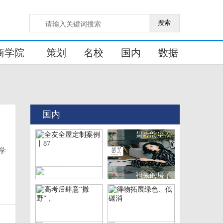
搜索
商学院
策划
名校
国内
数据
国内
学
全友全屋定制案例丨87