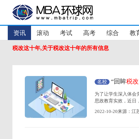
资讯
滚动
考试
高考
综合
教
税改这十年,关于税改这十年的所有信息
“回眸
税改
名校
系列巡展
为了让学生深入体会
思政教育实效，近日
2022-10-20来源：