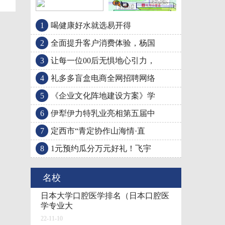
1
喝健康好水就选易开得
让每一位00后无惧地心
2
全面提升客户消费体验，杨国
3
让每一位00后无惧地心引力，
4
礼多多盲盒电商全网招聘网络
5
《企业文化阵地建设方案》学
6
伊犁伊力特乳业亮相第五届中
7
定西市“青定协作山海情·直
8
1元预约瓜分万元好礼！飞宇
礼多多盲盒电商全网招
名校
日本大学口腔医学排名（日本口腔医
学专业大
22-11-10