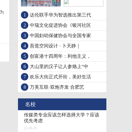
为
1
达伦联手华为智选推出第三代
中国妇幼保健协会与全
吾觉空间设计 · 卜
2
中瑞文化促进协会《银河社区
3
中国妇幼保健协会与全国专家
4
吾觉空间设计 · 卜天静｜
5
创富港十四周年：利他主义，
6
大山里的汉子让人参烙上“中
7
欢乐大街正式开街，美好生活
8
万美互联·双炮齐发 合肥艺
名校
传媒类专业应该怎样选择大学？应该
优先考虑
22-09-29