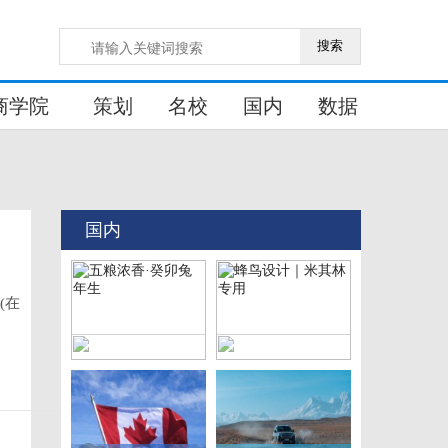
搜索
商学院
策划
名校
国内
数据
国内
(在
五粮浓香·癸卯兔年生
蜂鸟设计｜米其林专用