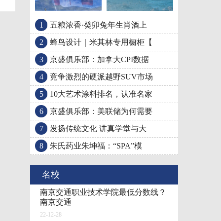
1
五粮浓香·癸卯兔年生肖酒上
竞争激烈的硬派越野SU
京盛俱乐部：加拿大CP
2
蜂鸟设计｜米其林专用橱柜【
3
京盛俱乐部：加拿大CPI数据
4
竞争激烈的硬派越野SUV市场
5
10大艺术涂料排名，认准名家
6
京盛俱乐部：美联储为何需要
7
发扬传统文化 讲真学堂与大
8
朱氏药业朱坤福：“SPA”模
名校
南京交通职业技术学院最低分数线？
南京交通
22-12-28