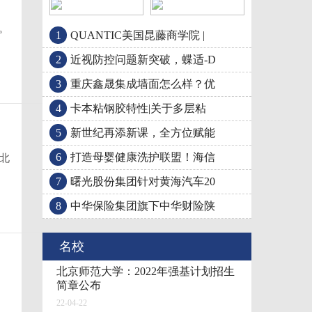
。
1
QUANTIC美国昆藤商学院 |
重庆鑫晟集成墙面怎么
卡本粘钢胶特性|关于
2
近视防控问题新突破，蝶适-D
3
重庆鑫晟集成墙面怎么样？优
4
卡本粘钢胶特性|关于多层粘
5
新世纪再添新课，全方位赋能
6
打造母婴健康洗护联盟！海信
，北
7
曙光股份集团针对黄海汽车20
8
中华保险集团旗下中华财险陕
名校
北京师范大学：2022年强基计划招生
简章公布
22-04-22