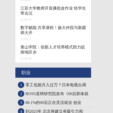
22-04-21
江苏大学教师开直播批改作业 给学生
带去沉
22-04-21
数字赋能 共享课程！扬大外院与新疆
师大开
22-04-21
黄山学院：创新人才培养模式助力皖
南地区乡
22-04-20
职业
1
零工也能月入过万？日本电视台调
2
BOSS直聘研究院发布《00后群体就
3
88.1%的00后正在灵活就业 创业
4
到2025年 北京将建立有吸引力和